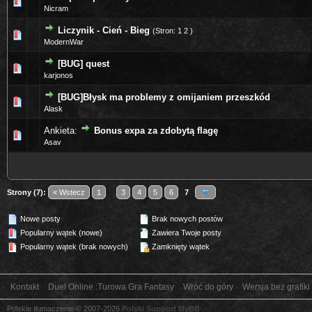
0 głosów - średnia ocena: 0 na 5 gwiazdek
1
2
3
4
5
Nicram
Liczynik - Cień - Bieg
(Stron:
1
2
)
0 głosów - średnia ocena: 0 na 5 gwiazdek
1
2
3
4
5
ModernWar
[BUG] quest
0 głosów - średnia ocena: 0 na 5 gwiazdek
1
2
3
4
5
karjonos
[BUG]Błysk ma problemy z omijaniem przeszkód
0 głosów - średnia ocena: 0 na 5 gwiazdek
1
2
3
4
5
Alask
Ankieta:
Bonus expa za zdobytą flagę
0 głosów - średnia ocena: 0 na 5 gwiazdek
1
2
3
4
5
Asav
Strony (7):
« Wstecz
1
...
3
4
5
6
7
Nowe posty
Brak nowych postów
Popularny wątek (nowe)
Zawiera Twoje posty
Popularny wątek (brak nowych)
Zamknięty wątek
Kontakt
Duel Online :Turowa Gra Fantasy
Wróć do góry
Wersja bez grafiki
Polskie tłumaczenie © 2007-2026
Polski Support MyBB