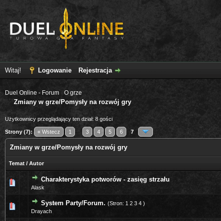
Witaj!
Logowanie
Rejestracja
Duel Online - Forum
›
O grze
Zmiany w grze/Pomysły na rozwój gry
Użytkownicy przeglądający ten dział: 8 gości
Strony (7):
« Wstecz
1
...
3
4
5
6
7
Zmiany w grze/Pomysły na rozwój gry
Temat
/
Autor
Charakterystyka potworów - zasięg strzału
0 głosów - średnia ocena: 0 na 5 gwiazdek
1
2
3
4
5
Alask
System Party/Forum.
(Stron:
1
2
3
4
)
0 głosów - średnia ocena: 0 na 5 gwiazdek
1
2
3
4
5
Drayach