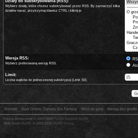
Działy do subskrybowania (RSS):
Wybierz działy, które chcesz subskrybować przez RSS. By zaznaczyć kilka
działów naraz, przytrzymaj klawisz CTRL i kliknij je.
Wersja RSS:
RSS
Wybierz preferowaną wersję RSS.
Ato
Limit:
Liczba wątków do jednoczesnej subskrypcji (Limit: 50).
Kontakt
Duel Online :Turowa Gra Fantasy
Wróć do góry
Wersja bez grafiki
Polskie tłumaczenie © 2007-2026
Polski Support MyBB
Silnik forum
MyBB
, © 2002-2026
MyBB Group
.