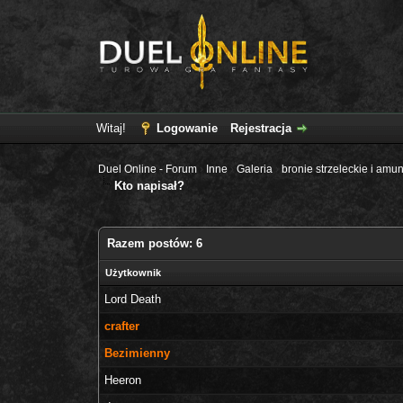
Witaj!
Logowanie
Rejestracja
Duel Online - Forum
›
Inne
›
Galeria
›
bronie strzeleckie i amun
Kto napisał?
Razem postów: 6
Użytkownik
Lord Death
crafter
Bezimienny
Heeron