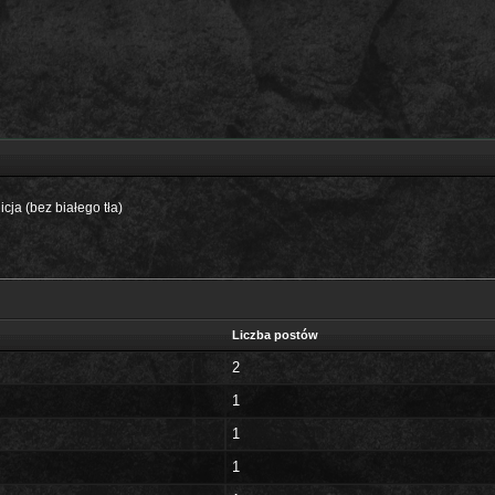
icja (bez białego tła)
Liczba postów
2
1
1
1