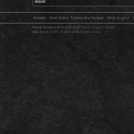
drazet
Kontakt
Duel Online :Turowa Gra Fantasy
Wróć do góry
Polskie tłumaczenie © 2007-2026
Polski Support MyBB
Silnik forum
MyBB
, © 2002-2026
MyBB Group
.