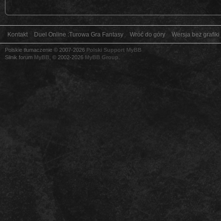
Kontakt
Duel Online :Turowa Gra Fantasy
Wróć do góry
Wersja bez grafiki
Polskie tłumaczenie © 2007-2026
Polski Support MyBB
Silnik forum
MyBB
, © 2002-2026
MyBB Group
.