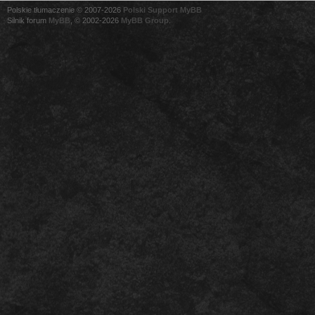
Polskie tłumaczenie © 2007-2026
Polski Support MyBB
Silnik forum
MyBB
, © 2002-2026
MyBB Group
.