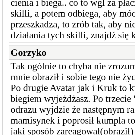
cienia i biega.. co to wgl za pł
skilli, a potem odbiega, aby móc
przeszkadza, to zrób tak, aby ni
działania tych skilli, znajdź się 
Gorzyko
Tak ogólnie to chyba nie zrozu
mnie obraził i sobie tego nie życ
Po drugie Avatar jak i Kruk to k
biegiem wyjeżdżasz. Po trzecie 
odrazu wyjdzie że następnym raz
mamisynek i poprosił kumpla to
jaki sposób zareagował(obraził)