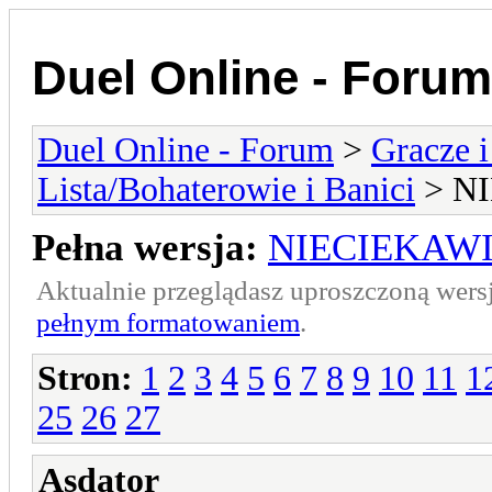
Duel Online - Forum
Duel Online - Forum
>
Gracze i
Lista/Bohaterowie i Banici
> N
Pełna wersja:
NIECIEKAW
Aktualnie przeglądasz uproszczoną wers
pełnym formatowaniem
.
Stron:
1
2
3
4
5
6
7
8
9
10
11
1
25
26
27
Asdator