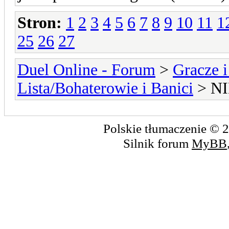
Stron:
1
2
3
4
5
6
7
8
9
10
11
1
25
26
27
Duel Online - Forum
>
Gracze i
Lista/Bohaterowie i Banici
> N
Polskie tłumaczenie ©
Silnik forum
MyBB