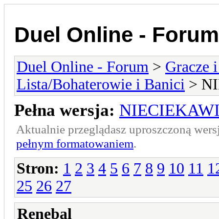
Duel Online - Forum
Duel Online - Forum
>
Gracze i
Lista/Bohaterowie i Banici
> N
Pełna wersja:
NIECIEKAW
Aktualnie przeglądasz uproszczoną wers
pełnym formatowaniem
.
Stron:
1
2
3
4
5
6
7
8
9
10
11
1
25
26
27
Renebal