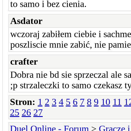
to samo i bez cienia.
Asdator
wczoraj zabiłem ciebie i sachm
poszliscie mnie zabić, nie pami
crafter
Dobra nie bd sie sprzeczal ale 
;p strzaleczki to samo czekasz ty
Stron:
1
2
3
4
5
6
7
8
9
10
11
1
25
26
27
Duel Online - Forum
>
Gracze i