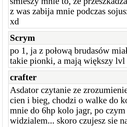
śmieszy mnie to, że przeszkadz
z was zabija mnie podczas sojus
xd
Scrym
po 1, ja z połową brudasów miałe
takie pionki, a mają większy lvl
crafter
Asdator czytanie ze zrozumieni
cien i bieg, chodzi o walke do 
mnie do 6hp kolo jagr, po czym 
widzialem... skoro czujesz sie na