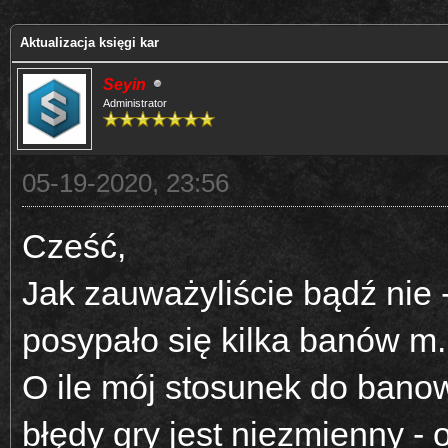
Aktualizacja księgi kar
Seyin
Administrator
05-19-2020, 23:56
Cześć,
Jak zauważyliście bądź nie -
posypało się kilka banów m.
O ile mój stosunek do bano
błędy gry jest niezmienny - o