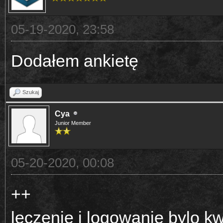
05-19-2020, 23:58
Dodałem ankietę
Szukaj
Cya
Junior Member
05-20-2020, 00:08
++
leczenie i logowanie bylo 