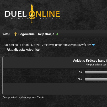
Witaj!
Logowanie
Rejestracja
Duel Online - Forum
›
O grze
›
Zmiany w grze/Pomysły na rozwój gry
Aktualizacja księgi kar
Ankieta: Krótsze bany 
Nie posiadasz upra
Tak
Nie
*) odpowiedź wybrana przez Ciebie