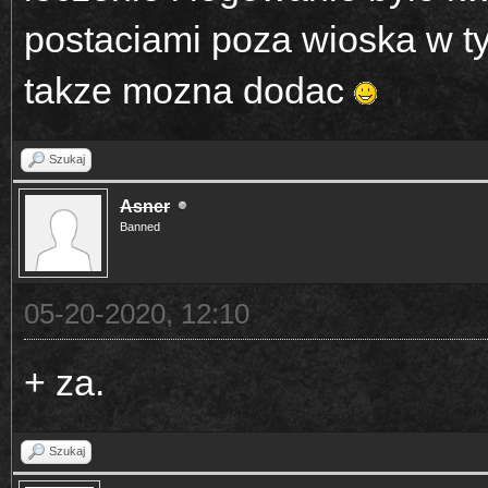
postaciami poza wioska w 
takze mozna dodac
Szukaj
Asner
Banned
05-20-2020, 12:10
+ za.
Szukaj