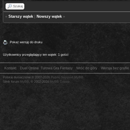
Szukaj
«
Starszy wątek
|
Nowszy wątek
»
Pokaż wersję do druku
Użytkownicy przeglądający ten wątek: 1 gości
Kontakt
Duel Online :Turowa Gra Fantasy
Wróć do góry
Wersja bez grafiki
Polskie tłumaczenie © 2007-2026
Polski Support MyBB
Silnik forum
MyBB
, © 2002-2026
MyBB Group
.