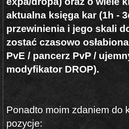
expa/dropa) oraz o wiele k
aktualna księga kar (1h - 
przewinienia i jego skali
zostać czasowo osłabiona (
PvE / pancerz PvP / ujemn
modyfikator DROP).
Ponadto moim zdaniem do k
pozycje: