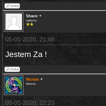
Szukaj
Shaco
najlepszy
05-01-2020, 21:48
Jestem Za !
Szukaj
Nicram
Weteran
05-01-2020, 22:23