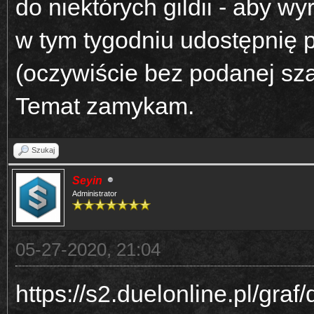
do niektórych gildii - aby 
w tym tygodniu udostępnię pe
(oczywiście bez podanej sz
Temat zamykam.
Szukaj
Seyin
Administrator
05-27-2020, 21:04
https://s2.duelonline.pl/graf