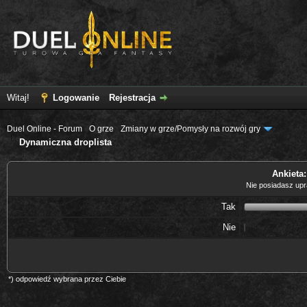
Witaj!
Logowanie
Rejestracja
Duel Online - Forum
›
O grze
›
Zmiany w grze/Pomysły na rozwój gry
Dynamiczna droplista
Ankieta
Nie posiadasz upra
Tak
Nie
*) odpowiedź wybrana przez Ciebie