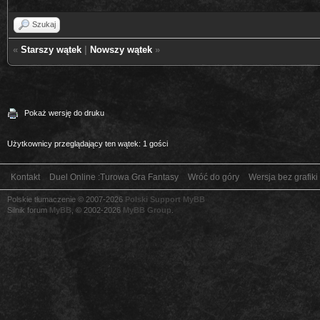
Szukaj
«
Starszy wątek
|
Nowszy wątek
»
Pokaż wersję do druku
Użytkownicy przeglądający ten wątek: 1 gości
Kontakt
Duel Online :Turowa Gra Fantasy
Wróć do góry
Wersja bez grafiki
Polskie tłumaczenie © 2007-2026
Polski Support MyBB
Silnik forum
MyBB
, © 2002-2026
MyBB Group
.