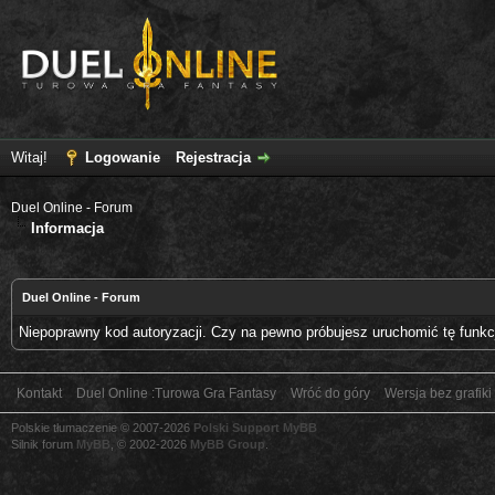
Witaj!
Logowanie
Rejestracja
Duel Online - Forum
Informacja
Duel Online - Forum
Niepoprawny kod autoryzacji. Czy na pewno próbujesz uruchomić tę funk
Kontakt
Duel Online :Turowa Gra Fantasy
Wróć do góry
Wersja bez grafiki
Polskie tłumaczenie © 2007-2026
Polski Support MyBB
Silnik forum
MyBB
, © 2002-2026
MyBB Group
.