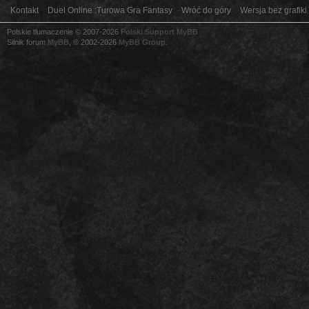
Kontakt
Duel Online :Turowa Gra Fantasy
Wróć do góry
Wersja bez grafiki
Polskie tłumaczenie © 2007-2026
Polski Support MyBB
Silnik forum
MyBB
, © 2002-2026
MyBB Group
.