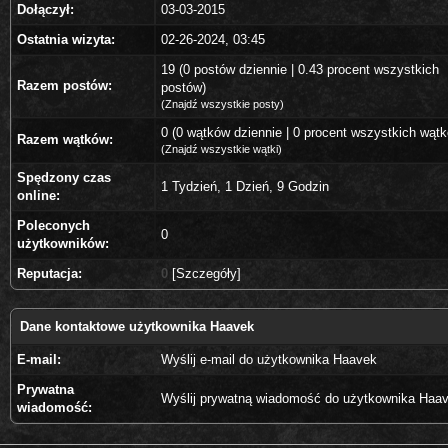
Dołączył:
03-03-2015
Ostatnia wizyta:
02-26-2024, 03:45
19 (0 postów dziennie | 0.43 procent wszystkich
Razem postów:
postów)
(
Znajdź wszystkie posty
)
0 (0 wątków dziennie | 0 procent wszystkich wąt
Razem wątków:
(
Znajdź wszystkie wątki
)
Spędzony czas
1 Tydzień, 1 Dzień, 9 Godzin
online:
Poleconych
0
użytkowników:
Reputacja:
0
[
Szczegóły
]
Dane kontaktowe użytkownika Haavek
E-mail:
Wyślij e-mail do użytkownika Haavek
Prywatna
Wyślij prywatną wiadomość do użytkownika Haa
wiadomość: