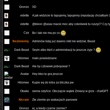
Gronzo
XD
vidette
A jak widzicie to tapujemy, tapujemy (reputację chciałbym
vidette
@kleon @asav macie moc aby cokolwiek tu ruszyć? Czy t
Cya
Bo i tak nie ma po co
Bezimienny
Adminów tutaj już dawno nikt nie widział, Beast
Seyin albo ktoś z administracji tu jeszcze żyje ?
Dark Beast
Hilomee
mało powiedziane
Dark Beast
Ale by człowiek pobojował ?
Avatar
Hey ktos tu gra jeszcze
Hilomee
Kupie eq do łotra za bliczka pw
Obake
siema odyńce. Obczajcie wątek Zmiany w grze - chatGPT
Nicram
Złe ziemie po wakacjach panowie
Gronzo
ej, a kiedy czarne ziemie?