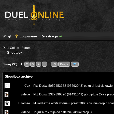
Witaj!
Logowanie
Rejestracja
Duel Online - Forum
Shoutbox
Strony (99):
1
2
3
4
5
...
99
Dalej »
Shoutbox archive
Cya
Pkt. Dośw. 5052453182 (95292043) pozniej jest ciekawie
vidette
Pkt. Dośw. 2327899326 (61431049) jak będzie 2ka z przod
Hilomee
Miliard expa wbite w duelu przez 20lat i nic nie dropło sc
vidette
To już 6 rok mija od ostatniej aktualizacji :<