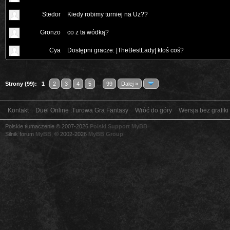
Stedor
Kiedy robimy turniej na Uz??
Gronzo
co z ta wódką?
Cya
Dostępni gracze: |TheBestLady| ktoś coś?
Strony (99):
1
2
3
4
5
...
99
Dalej »
Kontakt
Duel Online :Turowa Gra Fantasy
Wróć do góry
Wersja bez grafiki
Polskie tłumaczenie © 2007-2026
Polski Support MyBB
Silnik forum
MyBB
, © 2002-2026
MyBB Group
.