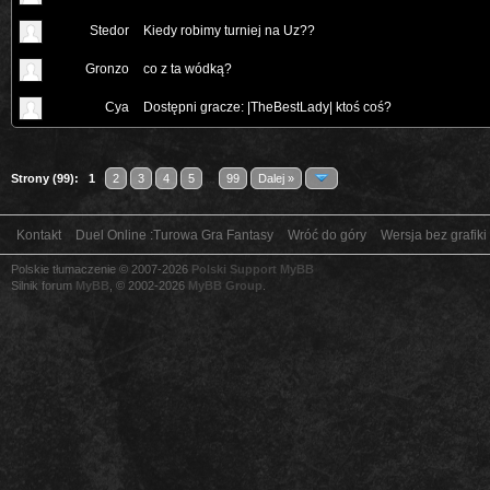
Stedor
Kiedy robimy turniej na Uz??
Gronzo
co z ta wódką?
Cya
Dostępni gracze: |TheBestLady| ktoś coś?
Strony (99):
1
2
3
4
5
...
99
Dalej »
Kontakt
Duel Online :Turowa Gra Fantasy
Wróć do góry
Wersja bez grafiki
Polskie tłumaczenie © 2007-2026
Polski Support MyBB
Silnik forum
MyBB
, © 2002-2026
MyBB Group
.