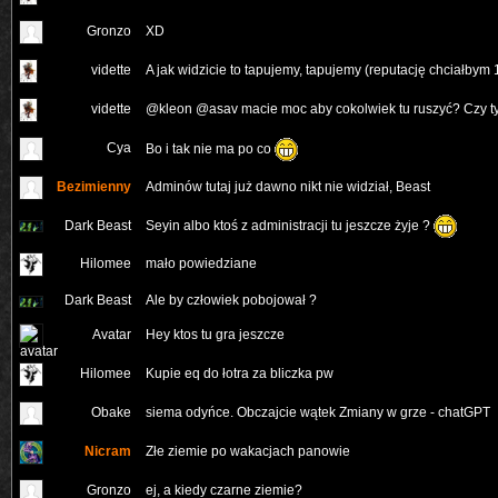
Gronzo
XD
vidette
A jak widzicie to tapujemy, tapujemy (reputację chciałbym
vidette
@kleon @asav macie moc aby cokolwiek tu ruszyć? Czy t
Cya
Bo i tak nie ma po co
Bezimienny
Adminów tutaj już dawno nikt nie widział, Beast
Seyin albo ktoś z administracji tu jeszcze żyje ?
Dark Beast
Hilomee
mało powiedziane
Dark Beast
Ale by człowiek pobojował ?
Avatar
Hey ktos tu gra jeszcze
Hilomee
Kupie eq do łotra za bliczka pw
Obake
siema odyńce. Obczajcie wątek Zmiany w grze - chatGPT
Nicram
Złe ziemie po wakacjach panowie
Gronzo
ej, a kiedy czarne ziemie?