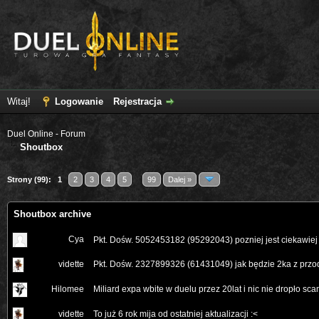
Witaj!
Logowanie
Rejestracja
Duel Online - Forum
Shoutbox
Strony (99):
1
2
3
4
5
...
99
Dalej »
Shoutbox archive
Cya
Pkt. Dośw. 5052453182 (95292043) pozniej jest ciekawie
vidette
Pkt. Dośw. 2327899326 (61431049) jak będzie 2ka z przod
Hilomee
Miliard expa wbite w duelu przez 20lat i nic nie dropło sc
vidette
To już 6 rok mija od ostatniej aktualizacji :<