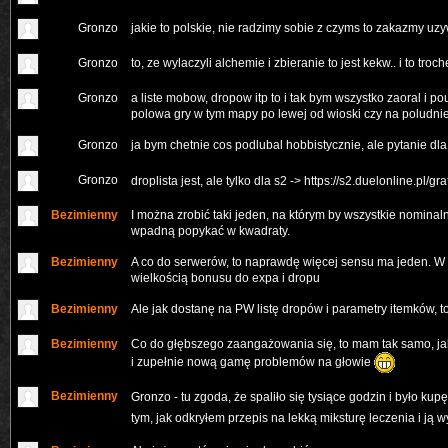
Gronzo
jakie to polskie, nie radzimy sobie z czyms to zakazmy uzy
Gronzo
to, ze wylaczyli alchemie i zbieranie to jest kekw.. i to tr
Gronzo
a liste mobow, dropow itp to i tak bym wszystko zaoral i pou
polowa gry w tym mapy po lewej od wioski czy na poludn
Gronzo
ja bym chetnie cos podlubal hobbistycznie, ale pytanie dl
Gronzo
droplista jest, ale tylko dla s2 ->
https://s2.duelonline.pl/gr
Bezimienny
I można zrobić taki jeden, na którym by wszystkie nominalne
wpadną popykać w kwadraty.
Bezimienny
A co do serwerów, to naprawdę więcej sensu ma jeden. W 
wielkością bonusu do expa i dropu
Bezimienny
Ale jak dostanę na PW listę dropów i parametry itemków, t
Bezimienny
Co do głębszego zaangażowania się, to mam tak samo, ja
i zupełnie nową gamę problemów na głowie
Bezimienny
Gronzo - tu zgoda, że spaliło się tysiące godzin i było ku
tym, jak odkryłem przepis na lekką miksturę leczenia i j