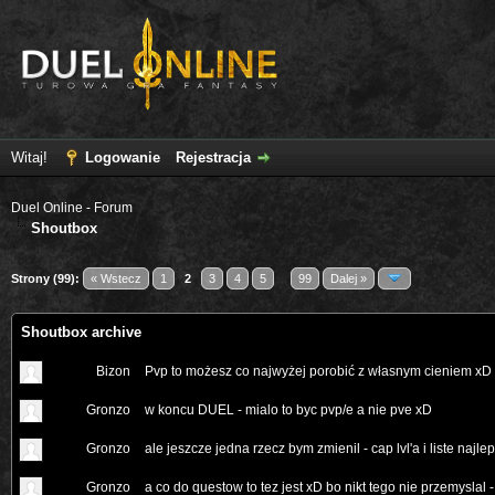
Witaj!
Logowanie
Rejestracja
Duel Online - Forum
Shoutbox
Strony (99):
« Wstecz
1
2
3
4
5
...
99
Dalej »
Shoutbox archive
Bizon
Pvp to możesz co najwyżej porobić z własnym cieniem xD
Gronzo
w koncu DUEL - mialo to byc pvp/e a nie pve xD
Gronzo
ale jeszcze jedna rzecz bym zmienil - cap lvl'a i liste naj
Gronzo
a co do questow to tez jest xD bo nikt tego nie przemyslal