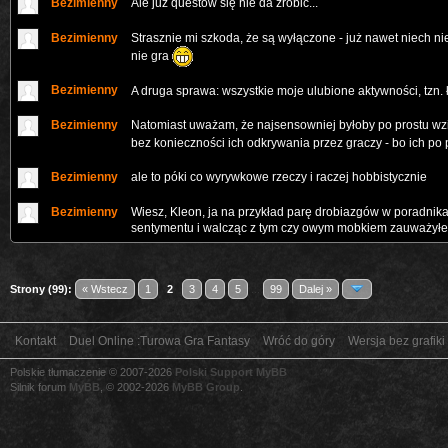
Bezimienny
Ale już questów się nie da zrobić...
Bezimienny
Strasznie mi szkoda, że są wyłączone - już nawet niech ni
nie gra
Bezimienny
A druga sprawa: wszystkie moje ulubione aktywności, tzn. 
Bezimienny
Natomiast uważam, że najsensowniej byłoby po prostu wziąć
bez konieczności ich odkrywania przez graczy - bo ich po p
Bezimienny
ale to póki co wyrywkowe rzeczy i raczej hobbistycznie
Bezimienny
Wiesz, Kleon, ja na przykład parę drobiazgów w poradnik
sentymentu i walcząc z tym czy owym mobkiem zauważyłem
Strony (99):
« Wstecz
1
2
3
4
5
...
99
Dalej »
Kontakt
Duel Online :Turowa Gra Fantasy
Wróć do góry
Wersja bez grafiki
Polskie tłumaczenie © 2007-2026
Polski Support MyBB
Silnik forum
MyBB
, © 2002-2026
MyBB Group
.